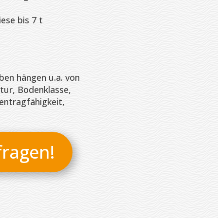
ese bis 7 t
ben hängen u.a. von
tur, Bodenklasse,
ntragfähigkeit,
fragen!